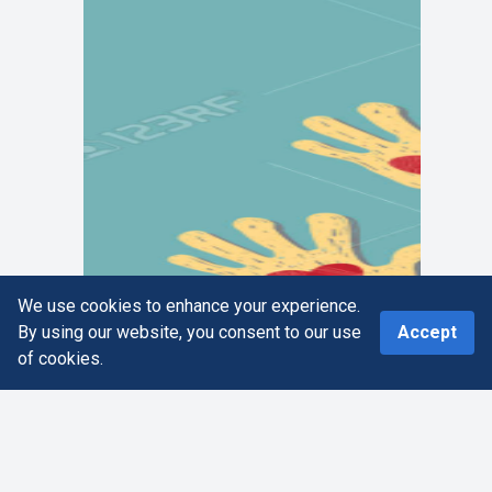
We use cookies to enhance your experience.
0
By using our website, you consent to our use
Accept
of cookies.
Home
Search
More
Cart